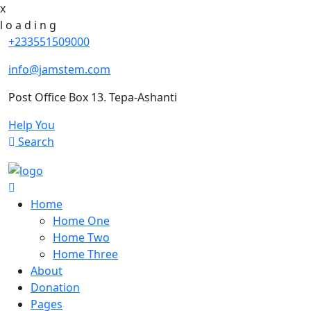
x
l
o
a
d
i
n
g
+233551509000
info@jamstem.com
Post Office Box 13. Tepa-Ashanti
Help You
Search
Home
Home One
Home Two
Home Three
About
Donation
Pages