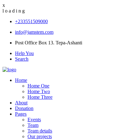
x
l
o
a
d
i
n
g
+233551509000
info@jamstem.com
Post Office Box 13. Tepa-Ashanti
Help You
Search
Home
Home One
Home Two
Home Three
About
Donation
Pages
Events
Team
Team details
Our projects