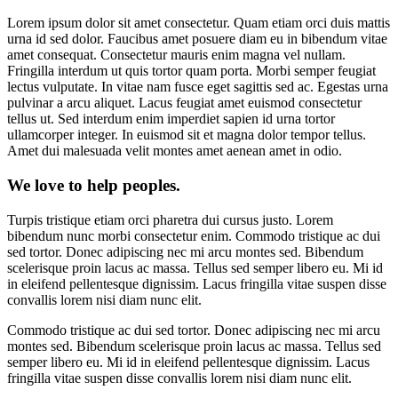
Lorem ipsum dolor sit amet consectetur. Quam etiam orci duis mattis
urna id sed dolor. Faucibus amet posuere diam eu in bibendum vitae
amet consequat. Consectetur mauris enim magna vel nullam.
Fringilla interdum ut quis tortor quam porta. Morbi semper feugiat
lectus vulputate. In vitae nam fusce eget sagittis sed ac. Egestas urna
pulvinar a arcu aliquet. Lacus feugiat amet euismod consectetur
tellus ut. Sed interdum enim imperdiet sapien id urna tortor
ullamcorper integer. In euismod sit et magna dolor tempor tellus.
Amet dui malesuada velit montes amet aenean amet in odio.
We love to help peoples.
Turpis tristique etiam orci pharetra dui cursus justo. Lorem
bibendum nunc morbi consectetur enim. Commodo tristique ac dui
sed tortor. Donec adipiscing nec mi arcu montes sed. Bibendum
scelerisque proin lacus ac massa. Tellus sed semper libero eu. Mi id
in eleifend pellentesque dignissim. Lacus fringilla vitae suspen disse
convallis lorem nisi diam nunc elit.
Commodo tristique ac dui sed tortor. Donec adipiscing nec mi arcu
montes sed. Bibendum scelerisque proin lacus ac massa. Tellus sed
semper libero eu. Mi id in eleifend pellentesque dignissim. Lacus
fringilla vitae suspen disse convallis lorem nisi diam nunc elit.