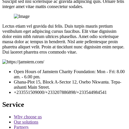
Suscipit sed nisi scelerisque ac gravida adipiscing quis. Ornare felis
integer amet vitae mattis consectetur sodales.
Lectus etiam vel gravida dui felis. Duis turpis mauris pretium
vestibulum eget adipiscing cursus faucibus. Elit vitae dignissim
dolor enim nibh rutrum ultrices phasellus. Amet odio scelerisque
massa dolor ac tempus in hendrerit. Nisl ante pellentesque proin
pharetra aliquet velit. Proin at tincidunt nunc dignissim enim neque.
Dui laoreet pharetra eros commodo vitae.
Open Hours of Jamstem Charity Foundation: Mon - Fri: 8.00
am. - 6.00 pm.
Ghana-Plot 15, Block A-Sector 12, Osebo Nkwanta. Tepa-
ashanti Main Street.
+233551509000/+233207886898/+233544984541
Service
Why choose us
Our solutions
Partners