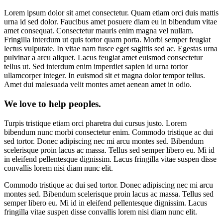
Lorem ipsum dolor sit amet consectetur. Quam etiam orci duis mattis
urna id sed dolor. Faucibus amet posuere diam eu in bibendum vitae
amet consequat. Consectetur mauris enim magna vel nullam.
Fringilla interdum ut quis tortor quam porta. Morbi semper feugiat
lectus vulputate. In vitae nam fusce eget sagittis sed ac. Egestas urna
pulvinar a arcu aliquet. Lacus feugiat amet euismod consectetur
tellus ut. Sed interdum enim imperdiet sapien id urna tortor
ullamcorper integer. In euismod sit et magna dolor tempor tellus.
Amet dui malesuada velit montes amet aenean amet in odio.
We love to help peoples.
Turpis tristique etiam orci pharetra dui cursus justo. Lorem
bibendum nunc morbi consectetur enim. Commodo tristique ac dui
sed tortor. Donec adipiscing nec mi arcu montes sed. Bibendum
scelerisque proin lacus ac massa. Tellus sed semper libero eu. Mi id
in eleifend pellentesque dignissim. Lacus fringilla vitae suspen disse
convallis lorem nisi diam nunc elit.
Commodo tristique ac dui sed tortor. Donec adipiscing nec mi arcu
montes sed. Bibendum scelerisque proin lacus ac massa. Tellus sed
semper libero eu. Mi id in eleifend pellentesque dignissim. Lacus
fringilla vitae suspen disse convallis lorem nisi diam nunc elit.