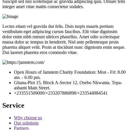
Suscipit sed nisi scelerisque ac gravida adipiscing quis. Ornare felis
integer amet vitae mattis consectetur sodales.
Lectus etiam vel gravida dui felis. Duis turpis mauris pretium
vestibulum eget adipiscing cursus faucibus. Elit vitae dignissim
dolor enim nibh rutrum ultrices phasellus. Amet odio scelerisque
massa dolor ac tempus in hendrerit. Nisl ante pellentesque proin
pharetra aliquet velit. Proin at tincidunt nunc dignissim enim neque.
Dui laoreet pharetra eros commodo vitae.
Open Hours of Jamstem Charity Foundation: Mon - Fri: 8.00
am. - 6.00 pm.
Ghana-Plot 15, Block A-Sector 12, Osebo Nkwanta. Tepa-
ashanti Main Street.
+233551509000/+233207886898/+233544984541
Service
Why choose us
Our solutions
Partners