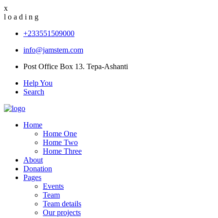
x
l
o
a
d
i
n
g
+233551509000
info@jamstem.com
Post Office Box 13. Tepa-Ashanti
Help You
Search
Home
Home One
Home Two
Home Three
About
Donation
Pages
Events
Team
Team details
Our projects