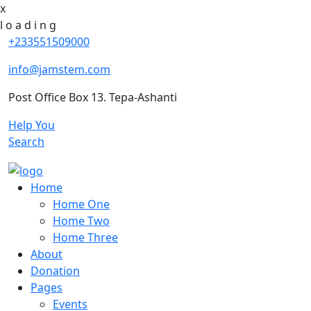
x
l
o
a
d
i
n
g
+233551509000
info@jamstem.com
Post Office Box 13. Tepa-Ashanti
Help You
Search
Home
Home One
Home Two
Home Three
About
Donation
Pages
Events