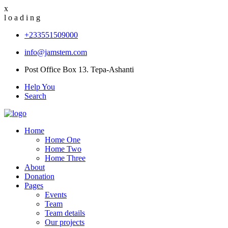
x
l
o
a
d
i
n
g
+233551509000
info@jamstem.com
Post Office Box 13. Tepa-Ashanti
Help You
Search
Home
Home One
Home Two
Home Three
About
Donation
Pages
Events
Team
Team details
Our projects