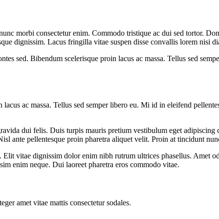
m nunc morbi consectetur enim. Commodo tristique ac dui sed tortor. Do
sque dignissim. Lacus fringilla vitae suspen disse convallis lorem nisi di
tes sed. Bibendum scelerisque proin lacus ac massa. Tellus sed semper l
cus ac massa. Tellus sed semper libero eu. Mi id in eleifend pellentesq
 gravida dui felis. Duis turpis mauris pretium vestibulum eget adipiscing 
isl ante pellentesque proin pharetra aliquet velit. Proin at tincidunt 
 Elit vitae dignissim dolor enim nibh rutrum ultrices phasellus. Amet od
nissim enim neque. Dui laoreet pharetra eros commodo vitae.
nteger amet vitae mattis consectetur sodales.