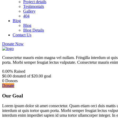
Project details
Testimonials
Gallery
404
Blog
Blog
Blog Details
Contact Us
Donate Now
Consectetur mauris enim magna vel nullam. Fringilla interdum ut quis
porta. Morbi semper feugiat lectus vulputate. Consectetur mauris enim
0.00%
Raised
$0.00
donated of
$20.00
goal
0
Donors
Donate
Our Goal
Lorem ipsum dolor sit amet consectetur. Quam etiam orci duis mattis 
interdum ut quis tortor quam porta. Morbi semper feugiat lectus vulputa
interdum enim imperdiet sapien id urna tortor ullamcorper integer. In