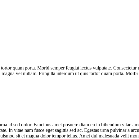
 tortor quam porta. Morbi semper feugiat lectus vulputate. Consectetur 
 magna vel nullam. Fringilla interdum ut quis tortor quam porta. Morbi 
urna id sed dolor. Faucibus amet posuere diam eu in bibendum vitae am
te. In vitae nam fusce eget sagittis sed ac. Egestas urna pulvinar a arc
 euismod sit et magna dolor tempor tellus. Amet dui malesuada velit mo