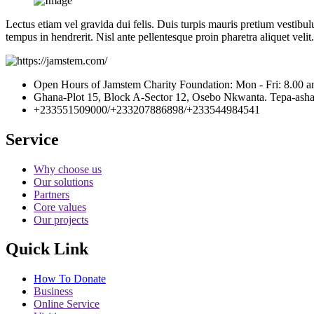
Lectus etiam vel gravida dui felis. Duis turpis mauris pretium vestibu
tempus in hendrerit. Nisl ante pellentesque proin pharetra aliquet vel
Open Hours of Jamstem Charity Foundation: Mon - Fri: 8.00 a
Ghana-Plot 15, Block A-Sector 12, Osebo Nkwanta. Tepa-ashan
+233551509000/+233207886898/+233544984541
Service
Why choose us
Our solutions
Partners
Core values
Our projects
Quick Link
How To Donate
Business
Online Service