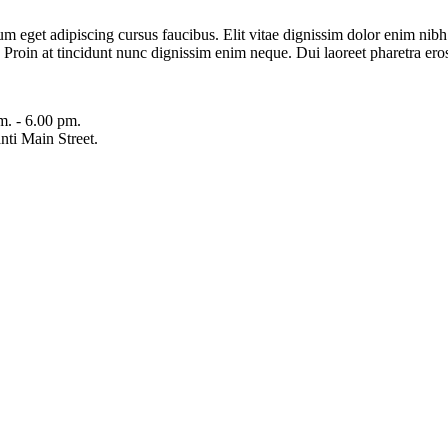
lum eget adipiscing cursus faucibus. Elit vitae dignissim dolor enim nib
it. Proin at tincidunt nunc dignissim enim neque. Dui laoreet pharetra e
m. - 6.00 pm.
ti Main Street.