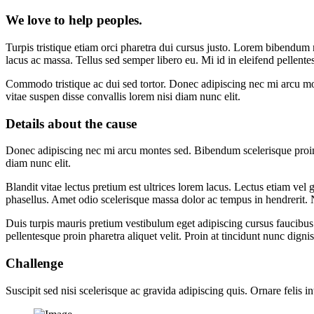
We love to help peoples.
Turpis tristique etiam orci pharetra dui cursus justo. Lorem bibendu
lacus ac massa. Tellus sed semper libero eu. Mi id in eleifend pellente
Commodo tristique ac dui sed tortor. Donec adipiscing nec mi arcu mon
vitae suspen disse convallis lorem nisi diam nunc elit.
Details about the cause
Donec adipiscing nec mi arcu montes sed. Bibendum scelerisque proin la
diam nunc elit.
Blandit vitae lectus pretium est ultrices lorem lacus. Lectus etiam vel
phasellus. Amet odio scelerisque massa dolor ac tempus in hendrerit. N
Duis turpis mauris pretium vestibulum eget adipiscing cursus faucibus.
pellentesque proin pharetra aliquet velit. Proin at tincidunt nunc dig
Challenge
Suscipit sed nisi scelerisque ac gravida adipiscing quis. Ornare felis i