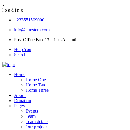
x
l
o
a
d
i
n
g
+233551509000
info@jamstem.com
Post Office Box 13. Tepa-Ashanti
Help You
Search
Home
Home One
Home Two
Home Three
About
Donation
Pages
Events
Team
Team details
Our projects