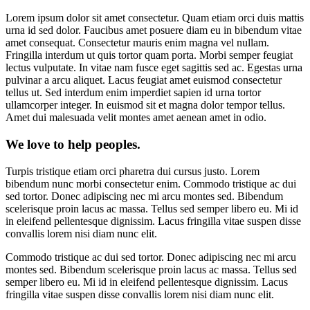
Lorem ipsum dolor sit amet consectetur. Quam etiam orci duis mattis
urna id sed dolor. Faucibus amet posuere diam eu in bibendum vitae
amet consequat. Consectetur mauris enim magna vel nullam.
Fringilla interdum ut quis tortor quam porta. Morbi semper feugiat
lectus vulputate. In vitae nam fusce eget sagittis sed ac. Egestas urna
pulvinar a arcu aliquet. Lacus feugiat amet euismod consectetur
tellus ut. Sed interdum enim imperdiet sapien id urna tortor
ullamcorper integer. In euismod sit et magna dolor tempor tellus.
Amet dui malesuada velit montes amet aenean amet in odio.
We love to help peoples.
Turpis tristique etiam orci pharetra dui cursus justo. Lorem
bibendum nunc morbi consectetur enim. Commodo tristique ac dui
sed tortor. Donec adipiscing nec mi arcu montes sed. Bibendum
scelerisque proin lacus ac massa. Tellus sed semper libero eu. Mi id
in eleifend pellentesque dignissim. Lacus fringilla vitae suspen disse
convallis lorem nisi diam nunc elit.
Commodo tristique ac dui sed tortor. Donec adipiscing nec mi arcu
montes sed. Bibendum scelerisque proin lacus ac massa. Tellus sed
semper libero eu. Mi id in eleifend pellentesque dignissim. Lacus
fringilla vitae suspen disse convallis lorem nisi diam nunc elit.