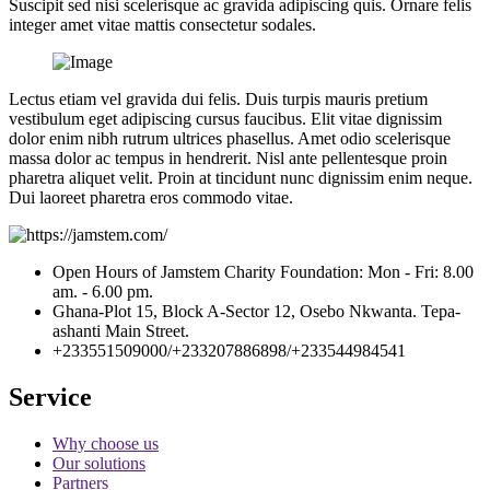
Suscipit sed nisi scelerisque ac gravida adipiscing quis. Ornare felis
integer amet vitae mattis consectetur sodales.
Lectus etiam vel gravida dui felis. Duis turpis mauris pretium
vestibulum eget adipiscing cursus faucibus. Elit vitae dignissim
dolor enim nibh rutrum ultrices phasellus. Amet odio scelerisque
massa dolor ac tempus in hendrerit. Nisl ante pellentesque proin
pharetra aliquet velit. Proin at tincidunt nunc dignissim enim neque.
Dui laoreet pharetra eros commodo vitae.
Open Hours of Jamstem Charity Foundation: Mon - Fri: 8.00
am. - 6.00 pm.
Ghana-Plot 15, Block A-Sector 12, Osebo Nkwanta. Tepa-
ashanti Main Street.
+233551509000/+233207886898/+233544984541
Service
Why choose us
Our solutions
Partners