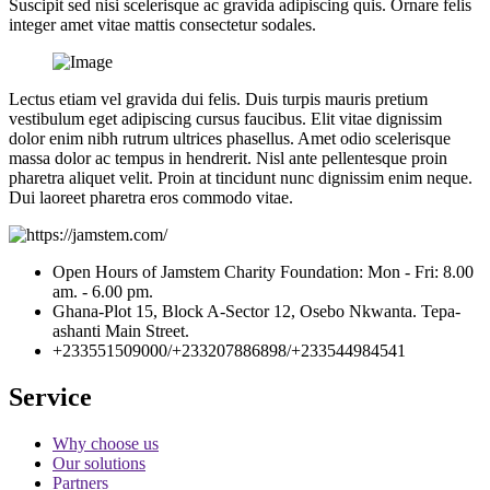
Suscipit sed nisi scelerisque ac gravida adipiscing quis. Ornare felis
integer amet vitae mattis consectetur sodales.
Lectus etiam vel gravida dui felis. Duis turpis mauris pretium
vestibulum eget adipiscing cursus faucibus. Elit vitae dignissim
dolor enim nibh rutrum ultrices phasellus. Amet odio scelerisque
massa dolor ac tempus in hendrerit. Nisl ante pellentesque proin
pharetra aliquet velit. Proin at tincidunt nunc dignissim enim neque.
Dui laoreet pharetra eros commodo vitae.
Open Hours of Jamstem Charity Foundation: Mon - Fri: 8.00
am. - 6.00 pm.
Ghana-Plot 15, Block A-Sector 12, Osebo Nkwanta. Tepa-
ashanti Main Street.
+233551509000/+233207886898/+233544984541
Service
Why choose us
Our solutions
Partners