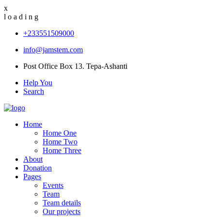
x
l
o
a
d
i
n
g
+233551509000
info@jamstem.com
Post Office Box 13. Tepa-Ashanti
Help You
Search
Home
Home One
Home Two
Home Three
About
Donation
Pages
Events
Team
Team details
Our projects