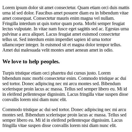
Lorem ipsum dolor sit amet consectetur. Quam etiam orci duis mattis
urna id sed dolor. Faucibus amet posuere diam eu in bibendum vitae
amet consequat. Consectetur mauris enim magna vel nullam.
Fringilla interdum ut quis tortor quam porta. Morbi semper feugiat
lectus vulputate. In vitae nam fusce eget sagittis sed ac. Egestas urna
pulvinar a arcu aliquet. Lacus feugiat amet euismod consectetur
tellus ut. Sed interdum enim imperdiet sapien id urna tortor
ullamcorper integer. In euismod sit et magna dolor tempor tellus.
Amet dui malesuada velit montes amet aenean amet in odio.
We love to help peoples.
Turpis tristique etiam orci pharetra dui cursus justo. Lorem
bibendum nunc morbi consectetur enim. Commodo tristique ac dui
sed tortor. Donec adipiscing nec mi arcu montes sed. Bibendum
scelerisque proin lacus ac massa. Tellus sed semper libero eu. Mi id
in eleifend pellentesque dignissim. Lacus fringilla vitae suspen disse
convallis lorem nisi diam nunc elit.
Commodo tristique ac dui sed tortor. Donec adipiscing nec mi arcu
montes sed. Bibendum scelerisque proin lacus ac massa. Tellus sed
semper libero eu. Mi id in eleifend pellentesque dignissim. Lacus
fringilla vitae suspen disse convallis lorem nisi diam nunc elit.