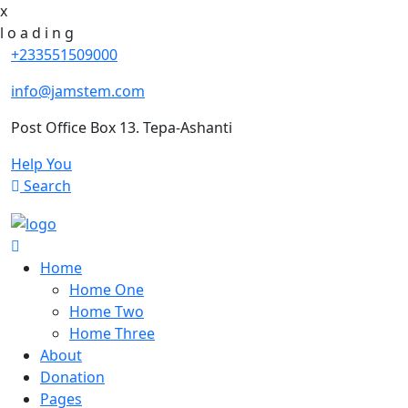
x
l
o
a
d
i
n
g
+233551509000
info@jamstem.com
Post Office Box 13. Tepa-Ashanti
Help You
Search
Home
Home One
Home Two
Home Three
About
Donation
Pages