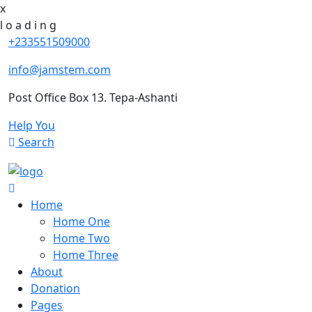
x
l
o
a
d
i
n
g
+233551509000
info@jamstem.com
Post Office Box 13. Tepa-Ashanti
Help You
Search
Home
Home One
Home Two
Home Three
About
Donation
Pages